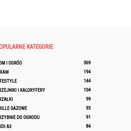
OPULARNE KATEGORIE
369
OM I OGRÓD
194
IXAM
144
IFESTYLE
104
RZEJNIKI I KALORYFERY
99
RZAŁKI
93
RILLE GAZOWE
91
RZYBNIE DO OGRODU
84
UDI A3