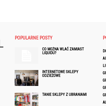
POPULARNE POSTY
P
CO MOŻNA WLAĆ ZAMIAST
D
LIQUIDU?
A
L
INTERNETOWE SKLEPY
G
ODZIEŻOWE
G
G
TANIE SKLEPY Z UBRANIAMI
G
A