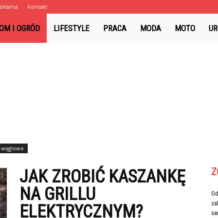
eklama
Kontakt
fm.pl
OM I OGRÓD
LIFESTYLE
PRACA
MODA
MOTO
UR
e węglowe
Z
JAK ZROBIĆ KASZANKĘ
NA GRILLU
Od
za
ELEKTRYCZNYM?
sar