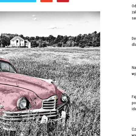
Od
za
sar
De
dl
Na
wp
Fa
po
ide
Cz
wy