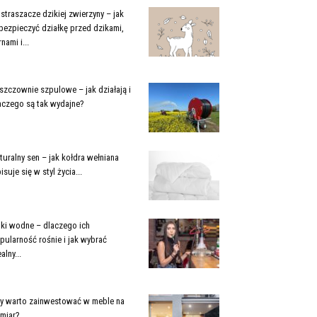
straszacze dzikiej zwierzyny – jak
bezpieczyć działkę przed dzikami,
nami i...
szczownie szpulowe – jak działają i
aczego są tak wydajne?
turalny sen – jak kołdra wełniana
isuje się w styl życia...
jki wodne – dlaczego ich
pularność rośnie i jak wybrać
alny...
y warto zainwestować w meble na
miar?