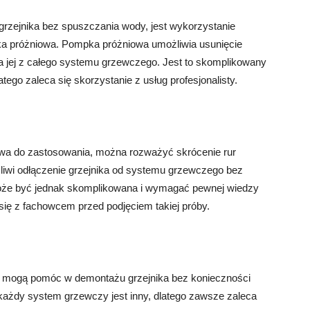
rzejnika bez spuszczania wody, jest wykorzystanie
pka próżniowa. Pompka próżniowa umożliwia usunięcie
a jej z całego systemu grzewczego. Jest to skomplikowany
atego zaleca się skorzystanie z usług profesjonalisty.
iwa do zastosowania, można rozważyć skrócenie rur
liwi odłączenie grzejnika od systemu grzewczego bez
oże być jednak skomplikowana i wymagać pewnej wiedzy
 się z fachowcem przed podjęciem takiej próby.
tóre mogą pomóc w demontażu grzejnika bez konieczności
każdy system grzewczy jest inny, dlatego zawsze zaleca