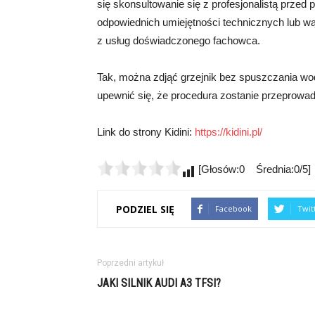
się skonsultowanie się z profesjonalistą przed
odpowiednich umiejętności technicznych lub w
z usług doświadczonego fachowca.
Tak, można zdjąć grzejnik bez spuszczania w
upewnić się, że procedura zostanie przeprowad
Link do strony Kidini:
https://kidini.pl/
[Głosów:0 Średnia:0/5]
PODZIEL SIĘ
Facebook
Twit
Poprzedni artykuł
JAKI SILNIK AUDI A3 TFSI?