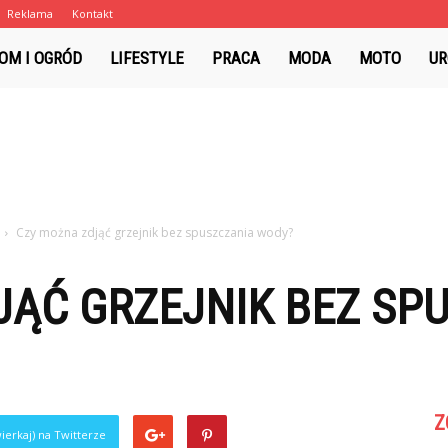
Reklama
Kontakt
fm.pl
OM I OGRÓD
LIFESTYLE
PRACA
MODA
MOTO
UR
Czy można zdjąć grzejnik bez spuszczania wody?
JĄĆ GRZEJNIK BEZ SP
Z
ierkaj) na Twitterze