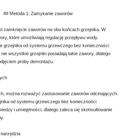
## Metoda 1: Zamykanie zaworów
st zamknięcie zaworów na obu końcach grzejnika. W
ory, które umożliwiają regulację przepływu wody.
ie grzejnika od systemu grzewczego bez konieczności
ie wszystkie grzejniki posiadają takie zawory, dlatego
odjęciem próby demontażu.
cych
nych, można rozważyć zastosowanie zaworów odcinających.
ejnika od systemu grzewczego bez konieczności
dzy i umiejętności, dlatego zaleca się skonsultowanie
by.
 narzędzia