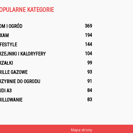
OPULARNE KATEGORIE
369
OM I OGRÓD
194
IXAM
144
IFESTYLE
104
RZEJNIKI I KALORYFERY
99
RZAŁKI
93
RILLE GAZOWE
91
RZYBNIE DO OGRODU
84
UDI A3
83
RILLOWANIE
Mapa strony