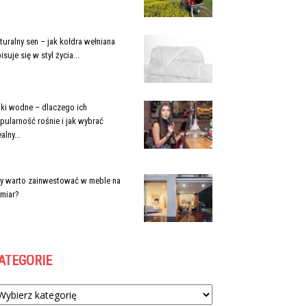
turalny sen – jak kołdra wełniana
isuje się w styl życia...
jki wodne – dlaczego ich
pularność rośnie i jak wybrać
alny...
y warto zainwestować w meble na
miar?
ATEGORIE
tegorie