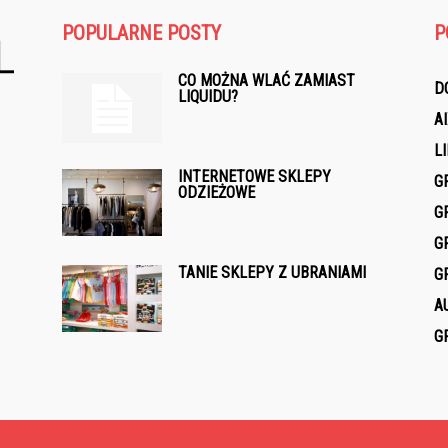
POPULARNE POSTY
P
CO MOŻNA WLAĆ ZAMIAST
D
LIQUIDU?
A
L
INTERNETOWE SKLEPY
G
ODZIEŻOWE
G
G
TANIE SKLEPY Z UBRANIAMI
G
A
G