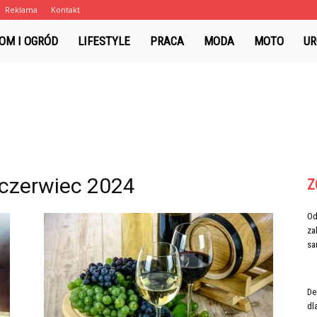
Reklama
Kontakt
fm.pl
OM I OGRÓD
LIFESTYLE
PRACA
MODA
MOTO
UR
czerwiec 2024
Z
Od
za
sar
De
dl