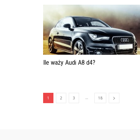
Ile waży Audi A8 d4?
...
1
2
3
18