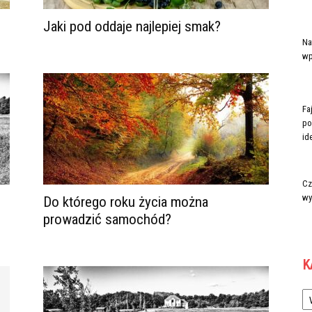
Jaki pod oddaje najlepiej smak?
Na
wp
Fa
po
ide
Cz
wy
Do którego roku życia można
prowadzić samochód?
K
Ka