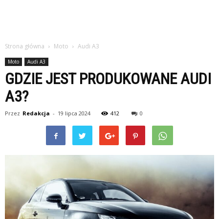
Strona główna
Moto
Audi A3
Moto
Audi A3
GDZIE JEST PRODUKOWANE AUDI
A3?
Przez
Redakcja
-
19 lipca 2024
412
0