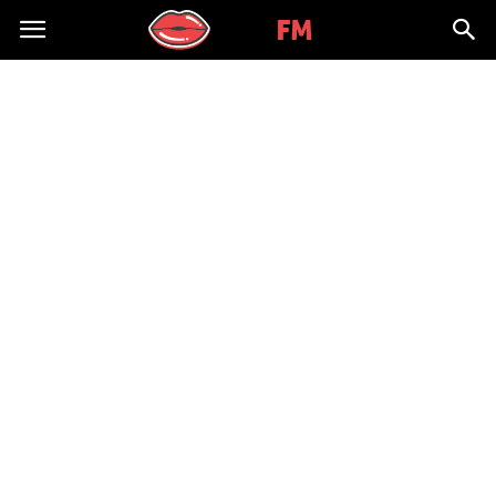
Kissfm.pl