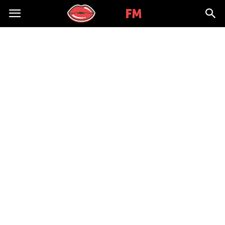
Kissfm.pl