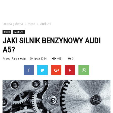
Strona główna
Moto
Audi A5
Moto
Audi A5
JAKI SILNIK BENZYNOWY AUDI
A5?
Przez
Redakcja
-
20 lipca 2024
409
0